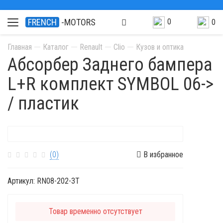
0
FRENCH
-MOTORS
0
Главная
Каталог
Renault
Clio
Кузов и оптика
Абсорбер Заднего бампера
L+R комплект SYMBOL 06->
/ пластик
(0)
В избранное
Артикул:
RN08-202-3T
Товар временно отсутствует