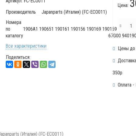
3
Артикул:
FC-ECO011
Цена:
Производитель
Japanparts (Италия) (FC-ECO011)
Номера
по
1906A1 190651 190161 190156 190169 190159 190650 
каталогу
67G00 94019
Все характеристики
Цены до 
Поделиться:
Доставка 
350р
Оплата - 
Japanparts (Италия) (FC-ECO011)