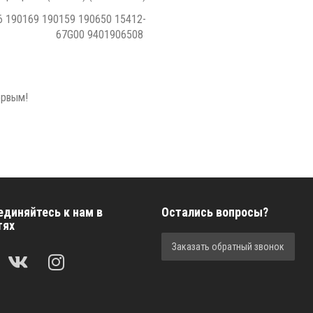
6 190169 190159 190650 15412-
67G00 9401906508
ервым!
единяйтесь к нам в
Остались вопросы?
тях
Заказать обратный звонок