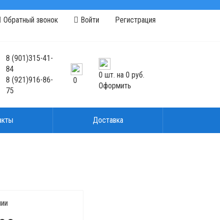
Обратный звонок
Войти
Регистрация
8
(901)
315-41-
84
0
шт. на
0 руб.
8
(921)
916-86-
0
Оформить
75
акты
Доставка
чии