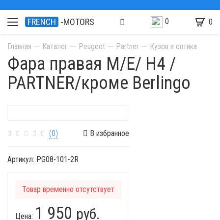
0
FRENCH
-MOTORS
0
Главная
Каталог
Peugeot
Partner
Кузов и оптика
Фара правая M/E/ H4 /
PARTNER/кроме Berlingo
(0)
В избранное
Артикул:
PG08-101-2R
Товар временно отсутствует
1 950
руб.
Цена: