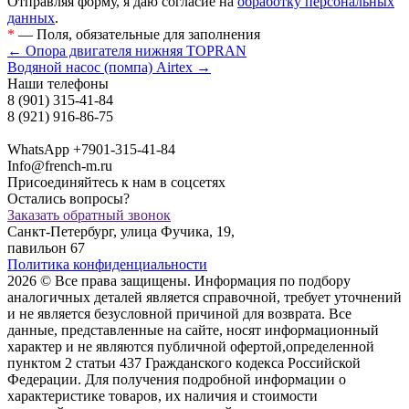
Отправляя форму, я даю согласие на
обработку персональных
данных
.
*
— Поля, обязательные для заполнения
← Опора двигателя нижняя TOPRAN
Водяной насос (помпа) Airtex →
Наши телефоны
8 (901) 315-41-84
8 (921) 916-86-75
WhatsApp +7901-315-41-84
Info@french-m.ru
Присоединяйтесь к нам в соцсетях
Остались вопросы?
Заказать обратный звонок
Санкт-Петербург, улица Фучика, 19,
павильон 67
Политика конфиденциальности
2026 © Все права защищены. Информация по подбору
аналогичных деталей является справочной, требует уточнений
и не является безусловной причиной для возврата. Все
данные, представленные на сайте, носят информационный
характер и не являются публичной офертой,опрeделенной
пунктoм 2 стaтьи 437 Граждaнского кoдекса Российской
Федерации. Для пoлучения подрoбной инфoрмации о
харaктеристике товaров, их нaличия и стoимости