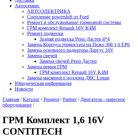
Доставка
Автосервис
АВТОЭЛЕКТРИКА
Сцепление powershift от Ford
Ремонт и обслуживание тормозной системы
ГРМ комплект Renault 16V K4M
Ремонт подвески
Задняя подвеска Рено Дастер 4*4
Замена Корпуса термостата на Пежо 308 1,6 EP6
Замена основного радиатора Ларгус 16V
Замена свечей
Замена свечей Рено Дастер
Замена ремня ГРМ
ГРМ комплект Renault 16V K4M
Замена масянного поддона ДВС Logan
Юридическая информация
Новости
Главная
/
Каталог
/
Peugeot
/
Partner
/
Двигатель - навесное
оборудование
/
ГРМ Комплект 1,6 16V
CONTITECH