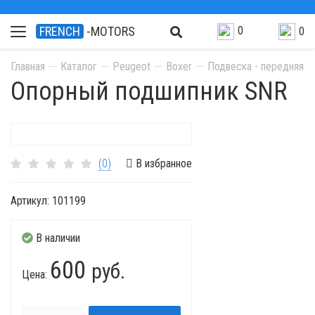
0
FRENCH
-MOTORS
0
Главная
Каталог
Peugeot
Boxer
Подвеска - передняя о
Опорный подшипник SNR
(0)
В избранное
Артикул:
101199
В наличии
600
руб.
Цена: