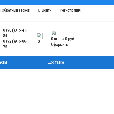
Обратный звонок
Войти
Регистрация
8
(901)
315-41-
84
0
шт. на
0 руб.
8
(921)
916-86-
0
Оформить
75
акты
Доставка