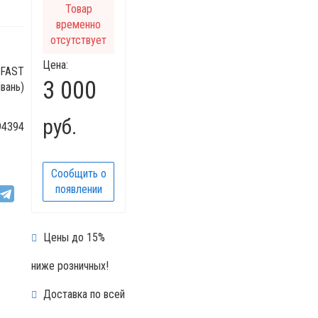
Товар
временно
отсутствует
Цена:
FAST
3 000
йвань)
руб.
94394
Сообщить о
появлении
Цены до 15%
ниже розничных!
Доставка по всей