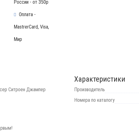
России - от 350р
Оплата -
MastrerCard, Visa,
Мир
Характеристики
ксер Ситроен Джампер
Производитель
Номера по каталогу
ервым!