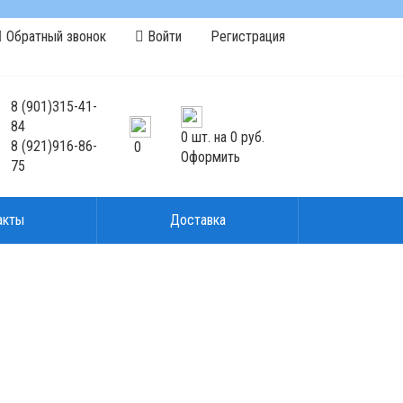
Обратный звонок
Войти
Регистрация
8
(901)
315-41-
84
0
шт. на
0 руб.
8
(921)
916-86-
0
Оформить
75
акты
Доставка