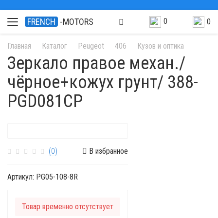
0
FRENCH
-MOTORS
0
Главная
Каталог
Peugeot
406
Кузов и оптика
Зеркало правое механ./
чёрное+кожух грунт/ 388-
PGD081CP
(0)
В избранное
Артикул:
PG05-108-8R
Товар временно отсутствует