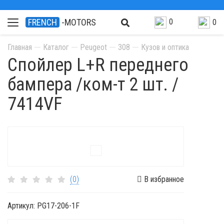
0
FRENCH
-MOTORS
0
Главная
Каталог
Peugeot
308
Кузов и оптика
Спойлер L+R переднего
бампера /ком-т 2 шт. /
7414VF
(0)
В избранное
Артикул:
PG17-206-1F