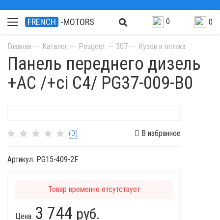
0
FRENCH
-MOTORS
0
Главная
Каталог
Peugeot
307
Кузов и оптика
Панель переднего дизель
+AC /+ci C4/ PG37-009-B0
(0)
В избранное
Артикул:
PG15-409-2F
Товар временно отсутствует
3 744
руб.
Цена: