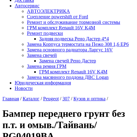
Доставка
Автосервис
АВТОЭЛЕКТРИКА
Сцепление powershift от Ford
Ремонт и обслуживание тормозной системы
ГРМ комплект Renault 16V K4M
Ремонт подвески
Задняя подвеска Рено Дастер 4*4
Замена Корпуса термостата на Пежо 308 1,6 EP6
Замена основного радиатора Ларгус 16V
Замена свечей
Замена свечей Рено Дастер
Замена ремня ГРМ
ГРМ комплект Renault 16V K4M
Замена масянного поддона ДВС Logan
Юридическая информация
Новости
Главная
/
Каталог
/
Peugeot
/
307
/
Кузов и оптика
/
Бампер переднего грунт без
п.т. и омыв./Тайвань/
PG04019BA