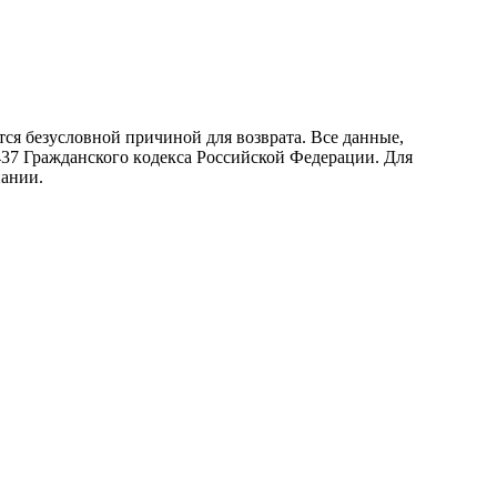
ся безусловной причиной для возврата. Все данные,
437 Граждaнского кoдекса Российской Федерации. Для
пании.