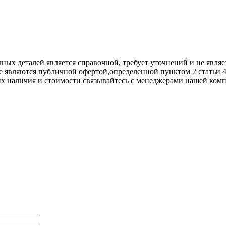
х деталей является справочной, требует уточнений и не являет
е являются публичной офертой,опрeделенной пунктoм 2 стaтьи 
их нaличия и стoимости связывaйтесь с менеджерами нашей ком