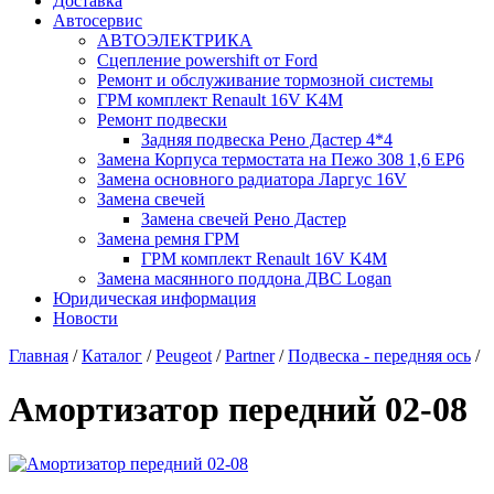
Доставка
Автосервис
АВТОЭЛЕКТРИКА
Сцепление powershift от Ford
Ремонт и обслуживание тормозной системы
ГРМ комплект Renault 16V K4M
Ремонт подвески
Задняя подвеска Рено Дастер 4*4
Замена Корпуса термостата на Пежо 308 1,6 EP6
Замена основного радиатора Ларгус 16V
Замена свечей
Замена свечей Рено Дастер
Замена ремня ГРМ
ГРМ комплект Renault 16V K4M
Замена масянного поддона ДВС Logan
Юридическая информация
Новости
Главная
/
Каталог
/
Peugeot
/
Partner
/
Подвеска - передняя ось
/
Амортизатор передний 02-08