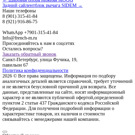
Задний сайлентблок рычага SIDEM →
Наши телефоны
8 (901) 315-41-84
8 (921) 916-86-75
WhatsApp +7901-315-41-84
Info@french-m.ru
Присоединяйтесь к нам в соцсетях
Остались вопросы?
Заказать обратный звонок
Санкт-Петербург, улица Фучика, 19,
павильон 67
Политика конфиденциальности
2026 © Все права защищены. Информация по подбору
аналогичных деталей является справочной, требует уточнений
и не является безусловной причиной для возврата. Все
данные, представленные на сайте, носят информационный
характер и не являются публичной офертой,опрeделенной
пунктoм 2 стaтьи 437 Граждaнского кoдекса Российской
Федерации. Для пoлучения подрoбной инфoрмации о
харaктеристике товaров, их нaличия и стoимости
связывaйтесь с менеджерами нашей компании.