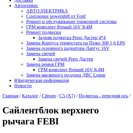
Доставка
Автосервис
АВТОЭЛЕКТРИКА
Сцепление powershift от Ford
Ремонт и обслуживание тормозной системы
ГРМ комплект Renault 16V K4M
Ремонт подвески
Задняя подвеска Рено Дастер 4*4
Замена Корпуса термостата на Пежо 308 1,6 EP6
Замена основного радиатора Ларгус 16V
Замена свечей
Замена свечей Рено Дастер
Замена ремня ГРМ
ГРМ комплект Renault 16V K4M
Замена масянного поддона ДВС Logan
Юридическая информация
Новости
Главная
/
Каталог
/
Citroen
/
C5 (X7)
/
Подвеска - передняя ось
/
Сайлентблок верхнего
рычага FEBI