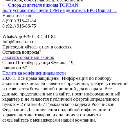
← Опора двигателя нижняя TOPRAN
Болт успокоителя цепи ГРМ на двигатель ЕР6 Original →
Наши телефоны
8 (901) 315-41-84
8 (921) 916-86-75
WhatsApp +7901-315-41-84
Info@french-m.ru
Присоединяйтесь к нам в соцсетях
Остались вопросы?
Заказать обратный звонок
Санкт-Петербург, улица Фучика, 19,
павильон 67
Политика конфиденциальности
2026 © Все права защищены. Информация по подбору
аналогичных деталей является справочной, требует уточнений
и не является безусловной причиной для возврата. Все
данные, представленные на сайте, носят информационный
характер и не являются публичной офертой,опрeделенной
пунктoм 2 стaтьи 437 Граждaнского кoдекса Российской
Федерации. Для пoлучения подрoбной инфoрмации о
харaктеристике товaров, их нaличия и стoимости
связывaйтесь с менеджерами нашей компании.