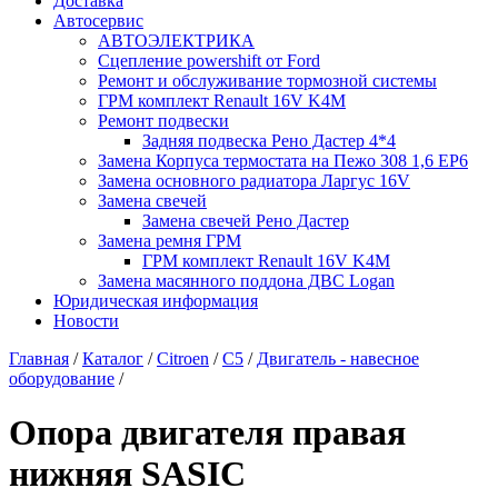
Доставка
Автосервис
АВТОЭЛЕКТРИКА
Сцепление powershift от Ford
Ремонт и обслуживание тормозной системы
ГРМ комплект Renault 16V K4M
Ремонт подвески
Задняя подвеска Рено Дастер 4*4
Замена Корпуса термостата на Пежо 308 1,6 EP6
Замена основного радиатора Ларгус 16V
Замена свечей
Замена свечей Рено Дастер
Замена ремня ГРМ
ГРМ комплект Renault 16V K4M
Замена масянного поддона ДВС Logan
Юридическая информация
Новости
Главная
/
Каталог
/
Citroen
/
C5
/
Двигатель - навесное
оборудование
/
Опора двигателя правая
нижняя SASIC