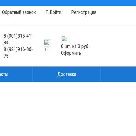
Обратный звонок
Войти
Регистрация
8
(901)
315-41-
84
0
шт. на
0 руб.
8
(921)
916-86-
0
Оформить
75
акты
Доставка