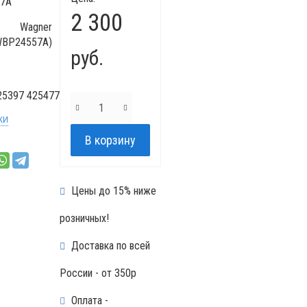
7A
2 300
Wagner
WBP24557A)
руб.
25397 425477
ки
Цены до 15% ниже
розничных!
Доставка по всей
России - от 350р
Оплата -