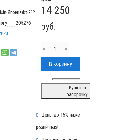
14 250
isin(Япония)kt-???
логу
205276
руб.
тики
Купить в
рассрочку
Цены до 15% ниже
розничных!
Доставка по всей