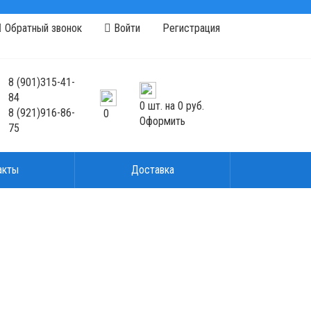
Обратный звонок
Войти
Регистрация
8
(901)
315-41-
84
0
шт. на
0 руб.
8
(921)
916-86-
0
Оформить
75
акты
Доставка